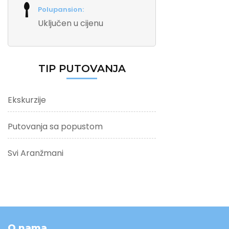
Polupansion:
Uključen u cijenu
TIP PUTOVANJA
Ekskurzije
Putovanja sa popustom
Svi Aranžmani
O nama