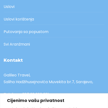
Uslovi
Uslovi korištenja
Putovanja sa popustom
Svi Aranžmani
Kontakt
Galileo Travel,
Saliha Hadžihusejnovića Muvekita br.7, Sarajevo,
Telefon:
+ 387 33 220 381
Cijenimo vašu privatnost
Mobitel:
+ 387 61 030 832