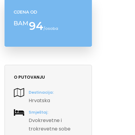
CIJENA OD
94
BAM
/osoba
O PUTOVANJU
Destinacija:
Hrvatska
Smještaj:
Dvokrevetne i
trokrevetne sobe