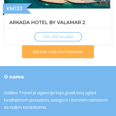
KM133
ARKADA HOTEL BY VALAMAR 2
VIDI DETALJNO
UČITAJ VIŠE PUTOVANJA
O nama
Galileo Travel je agencija koja gradi svoj ugled
kvalitetnom ponudom, uslugom i izvrsnim odnosom
sa našim korisnicima.