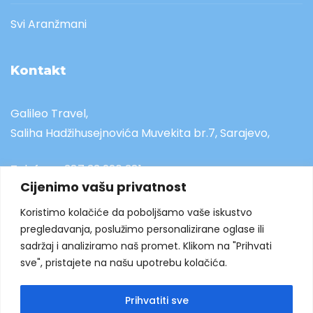
Svi Aranžmani
Kontakt
Galileo Travel,
Saliha Hadžihusejnovića Muvekita br.7, Sarajevo,
Telefon:
+ 387 33 220 381
Cijenimo vašu privatnost
Mobitel:
+ 387 61 030 832
Koristimo kolačiće da poboljšamo vaše iskustvo
pregledavanja, poslužimo personalizirane oglase ili
Email:
info@galileotravel.ba
sadržaj i analiziramo naš promet. Klikom na "Prihvati
sve", pristajete na našu upotrebu kolačića.
Prihvatiti sve